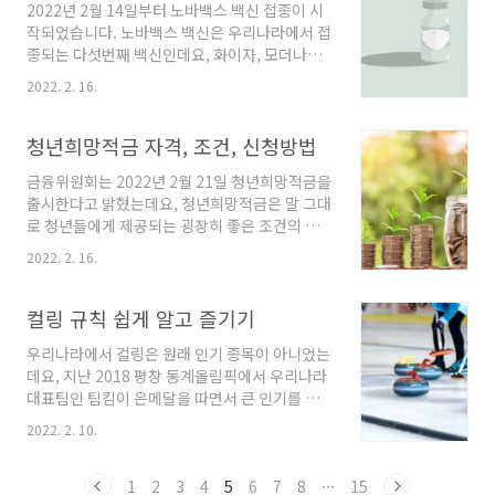
2022년 2월 14일부터 노바백스 백신 접종이 시
돌파하였어요. 지난 한 주간 코로나19 일일 확진
작되었습니다. 노바백스 백신은 우리나라에서 접
자 수는 아래와 같습니다. 2월 11일 금요일 :
종되는 다섯번째 백신인데요, 화이자, 모더나와
54,941명 2월 12일 토요일 : 56,431명 2월 13일
같은 mRNA 백신보다 그 안정성이 더 높다는 의
일요일 : 54,619명 2월 14일 월요일 : 57,177명
2022. 2. 16.
견들도 많습니다. 노바백스 백신은 어떻게 다른
2월 15일 화요일 : 90,443명 2월 16일 수요일 :
지, 접종 예약 방법 등에 대해 살펴보겠습니다. 노
93,135명 2월 17일 목요일 : 109,8..
바백스 백신은 지금껏 일반 국민들이 일반적으로
청년희망적금 자격, 조건, 신청방법
많이 접종을 했던 B형 간염이나 인플루엔자 백신
금융위원회는 2022년 2월 21일 청년희망적금을
등과 같은 백신들과 동일한 방식으로 제조된 백
출시한다고 밝혔는데요, 청년희망적금은 말 그대
신입니다. 화이자나 모더나사에서 나온 mRNA
로 청년들에게 제공되는 굉장히 좋은 조건의 적
백신의 경우 각종 부작용들로 인해 백신 접종에
금 상품이에요. 일반 적금으로 따지면 연 9%정
대한 불안감이 여전히 높은 상황인데요, 노바백
2022. 2. 16.
도의 금리 수준의 상품이랑 같은 정도의 혜택이
스는 오랜 기간동안 연구되어온 백신들과 같은
제공되는 것이라고 하는데요, 청년희망적금 가입
방식으로 제조된 백신이다보니 안정성에 있어서
할 수 있는 자격 및 신청방법 알아보겠습니다. 목
컬링 규칙 쉽게 알고 즐기기
더 높은 수준을 보이는 것으로 판단되고 있습니
차 1. 청년희망적금이란? 2. 청년희망적금 자격
다. 또 한 가지..
우리나라에서 컬링은 원래 인기 종목이 아니었는
3. 청년희망적금 조건 4. 청년희망적금 신청방법
데요, 지난 2018 평창 동계올림픽에서 우리나라
1. 청년희망적금이란? 청년희망적금은 청년특별
대표팀인 팀킴이 은메달을 따면서 큰 인기를 끌
대책의 일환으로 생기게 된 적금 상품으로, 2월
게 되었죠. 이번 베이징 올림픽에서도 컬링 종목
21일부터 시중은행 11곳을 통해 출시됩니다. 이
2022. 2. 10.
이 굉장히 기대되는데요, 컬링 경기를 좀 더 재밌
자에 대해 이자소득세나 농어촌특별세가 과세되
게 즐기기 위해 컬링 규칙에 대해 쉽게 설명 해 보
지 않을뿐아니라 만기까지 납입시에 정부에서 저
도록 하겠습니다. 목차 1. 컬링이란? 2. 컬링 규칙
1
2
3
4
5
6
7
8
···
15
축장려금을 추가로 지원을 해 주는 아주 좋은 조