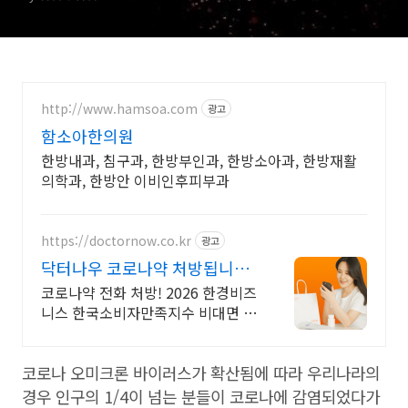
http://www.hamsoa.com
광고
함소아한의원
한방내과, 침구과, 한방부인과, 한방소아과, 한방재활
의학과, 한방안 이비인후피부과
https://doctornow.co.kr
광고
닥터나우 코로나약 처방됩니다
365일 24시간 진료가능
코로나약 전화 처방! 2026 한경비즈
니스 한국소비자만족지수 비대면 진
료 앱 1위
코로나 오미크론 바이러스가 확산됨에 따라 우리나라의
경우 인구의 1/4이 넘는 분들이 코로나에 감염되었다가