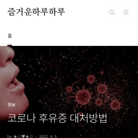
본문 바로가기
즐거운하루하루
홈
정보
코로나 후유증 대처방법
by ★☆♥★☆
2022. 4. 5.